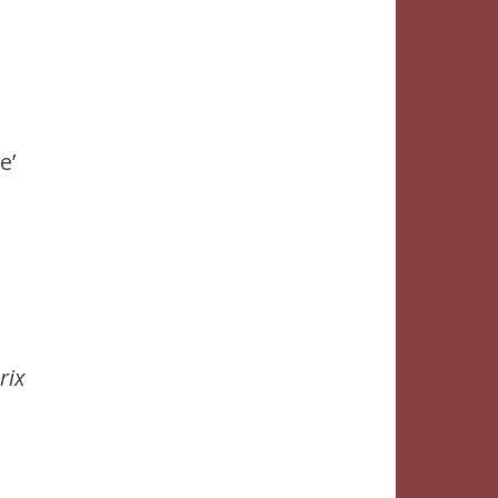
e’
rix