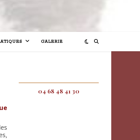
RATIQUES
GALERIE
04 68 48 41 30
ue
des
es,