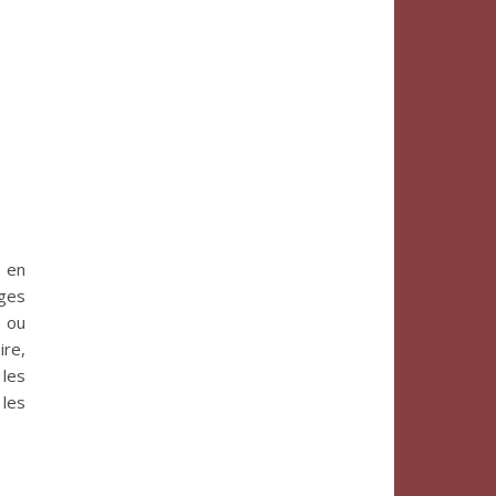
e en
uges
e ou
ire,
 les
 les