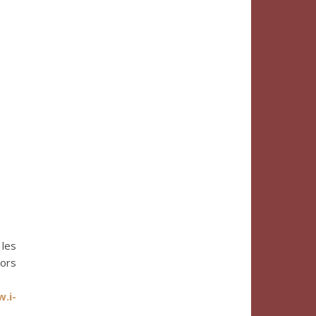
 les
lors
.i-