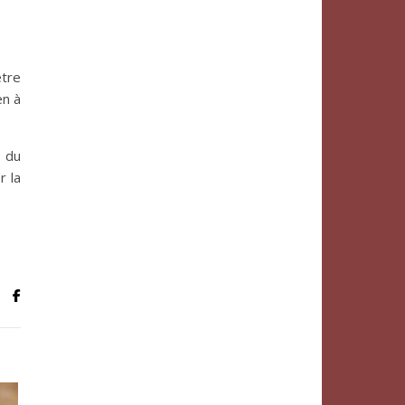
être
en à
, du
r la