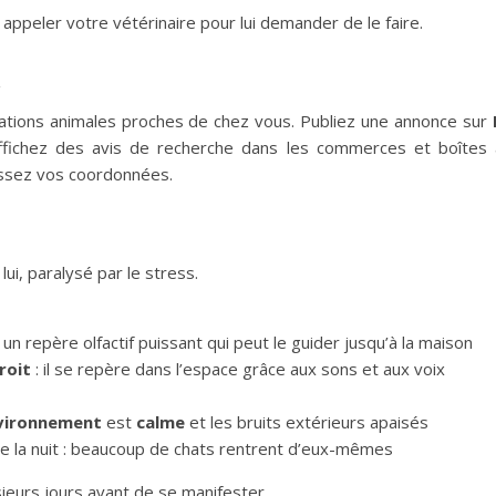
 appeler votre vétérinaire pour lui demander de le faire.
u
iations animales proches de chez vous. Publiez une annonce sur
Affichez des avis de recherche dans les commerces et boîtes
issez vos coordonnées.
ui, paralysé par le stress.
 un repère olfactif puissant qui peut le guider jusqu’à la maison
roit
: il se repère dans l’espace grâce aux sons et aux voix
vironnement
est
calme
et les bruits extérieurs apaisés
rte la nuit : beaucoup de chats rentrent d’eux-mêmes
ieurs jours avant de se manifester.