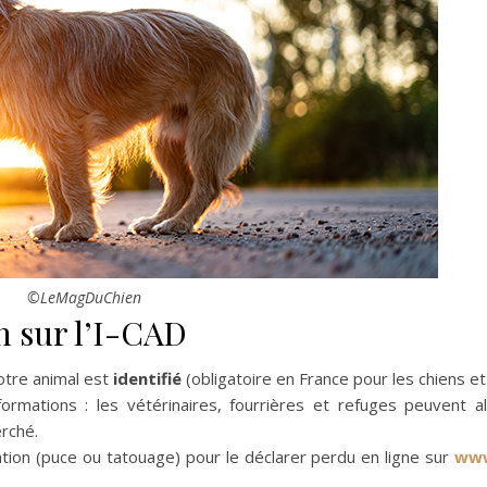
©LeMagDuChien
on sur l’I-CAD
votre animal est
identifié
(obligatoire en France pour les chiens et
nformations : les vétérinaires, fourrières et refuges peuvent a
erché.
tion (puce ou tatouage) pour le déclarer perdu en ligne sur
www