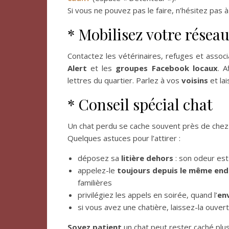
Si vous ne pouvez pas le faire, n’hésitez pas à
* Mobilisez votre résea
Contactez les vétérinaires, refuges et assoc
Alert
et les
groupes Facebook locaux
. 
lettres du quartier. Parlez à vos
voisins
et la
* Conseil spécial chat
Un chat perdu se cache souvent près de chez l
Quelques astuces pour l’attirer :
déposez sa
litière dehors
: son odeur est
appelez-le
toujours depuis le même end
familières
privilégiez les appels en soirée, quand l’
en
si vous avez une chatière, laissez-la ouve
Soyez patient
un chat peut rester caché plus